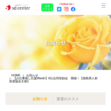
交通
アクセス
お知らせ
HOME
お知らせ
【お仕事探し応援Week!】6社合同登録会 開催！【徳島県人材
派遣協会主催】
お知らせ
派遣のススメ