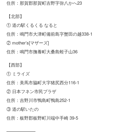
住所：那賀郡那賀町吉野字弥八かへ23
【北部】
① 道の駅くるくる なると
住所：鳴門市大津町備前島字蟹田の越338-1
② mother’s[マザーズ]
住所：鳴門市撫養町大桑島蛭子山36
【西部】
① ミライズ
住所：美馬市脇町大字猪尻西分116-1
② 日本フネン市民プラザ
住所：吉野川市鴨島町鴨島252-1
③ 道の駅いたの
住所：板野郡板野町川端中手崎 39-5
——————–