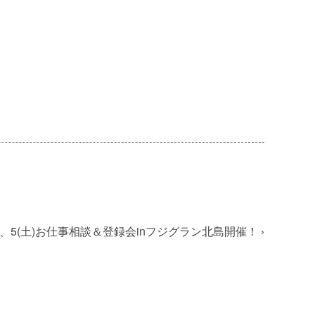
(火)、5(土)お仕事相談＆登録会inフジグラン北島開催！
›