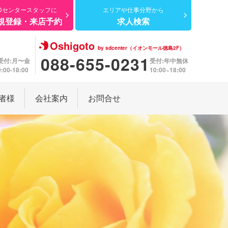
Dセンター
スタッフに
エリアや仕事分野から
規登録・来店予約
求人検索
Oshigoto
by sdcenter（イオンモール徳島2F）
088-655-0231
受付:月〜金
受付:年中無休
9:00-18:00
10:00~18:00
者様
会社案内
お問合せ