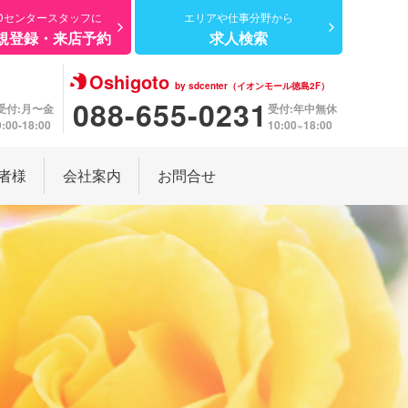
Dセンター
スタッフに
エリアや仕事分野から
規登録・来店予約
求人検索
Oshigoto
by sdcenter（イオンモール徳島2F）
088-655-0231
受付:月〜金
受付:年中無休
9:00-18:00
10:00~18:00
者様
会社案内
お問合せ