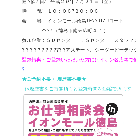
開 ?催? 日/ 平成２９年７月２１日（金）
時 間/ １０：００?２０：００
会 場/ イオンモール徳島1F?? UZUコート
???? （徳島市南末広町４-１）
参加企業：ＳＤセンター、ＪＳセンター、スタッフ
? ? ? ? ? ? ? ? ??? ?アステート、シーツー
登録特典：ご登録いただいた方にはイオン各店等で使
?
★ご予約不要・
履歴書不要★
（※履歴書をご持参頂くと登録時間を短縮できます