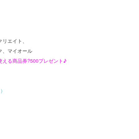
クリエイト、
ビーテック、マイオール
える商品券?500プレゼント♪
。）