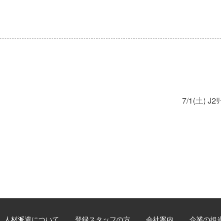
7/1(土)
人材派遣について
登録スタッフの方
会社案内
企業の担