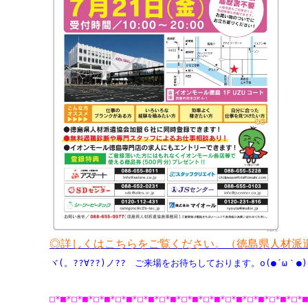
◎詳しくはこちらをご覧ください。（徳島県人材派
ヾ(。??∀??)ノ??　ご来場をお待ちしております。o(●´ω｀●)
□*■*□*■*□*■*□*■*□*■*□*■*□*■*□*■*□*■*□*■*□*■*□*■