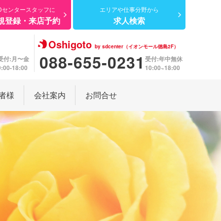
Dセンター
スタッフに
エリアや仕事分野から
規登録・来店予約
求人検索
Oshigoto
by sdcenter（イオンモール徳島2F）
088-655-0231
受付:月〜金
受付:年中無休
9:00-18:00
10:00~18:00
者様
会社案内
お問合せ