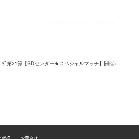
 J2ﾘｰｸﾞ第21節【SDセンター★スペシャルマッチ】開催
›
当者様
お問合せ