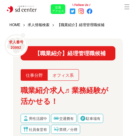
交通
アクセス
HOME
求人情報検索
【職業紹介】経理管理職候補
求人番号
20992
【職業紹介】経理管理職候補
仕事分野
オフィス系
職業紹介求人♬業務経験が
活かせる！
男性活躍中
交通費有
駐車場有
社員食堂有
禁煙／分煙