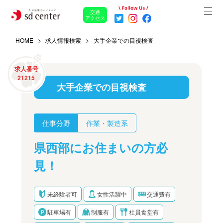
交通
アクセス
HOME
求人情報検索
大手企業での目視検査
求人番号
21215
大手企業での目視検査
仕事分野
作業・製造系
県西部にお住まいの方必
見！
未経験者可
女性活躍中
交通費有
駐車場有
制服有
社員食堂有