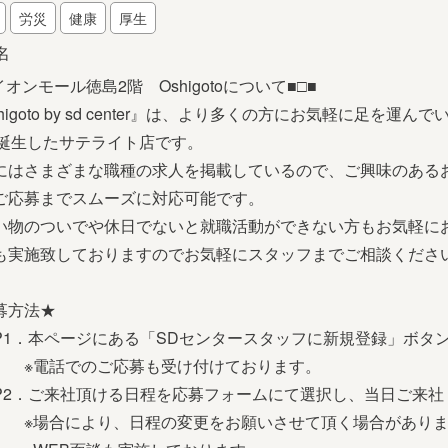
労災
健康
厚生
名
イオンモール徳島2階 Oshigotoについて■□■
higoto by sd center』は、より多くの方にお気軽に足を
に誕生したサテライト店です。
にはさまざまな職種の求人を掲載しているので、ご興味のある
ご応募までスムーズに対応可能です。
い物のついでや休日でないと就職活動ができない方もお気軽に
も実施致しておりますのでお気軽にスタッフまでご相談くださ
募方法★
EP1．本ページにある「SDセンタースタッフに新規登録」ボタ
話でのご応募も受け付けております。
EP2．ご来社頂ける日程を応募フォームにて選択し、当日ご来社
合により、日程の変更をお願いさせて頂く場合がありま