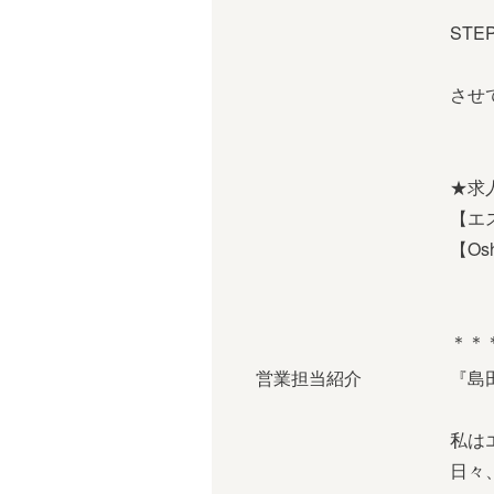
※W
ST
あな
させ
お
★求
【エス
【Osh
＊＊
営業担当紹介
『島
私は
日々