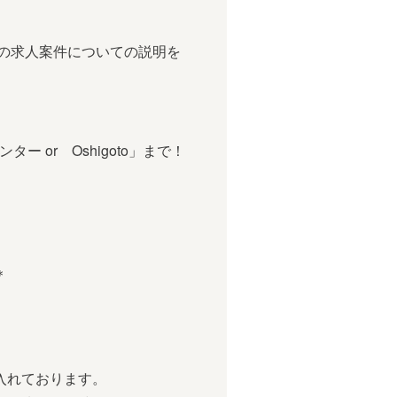
求人案件についての説明を
or Oshigoto」まで！
＊
入れております。