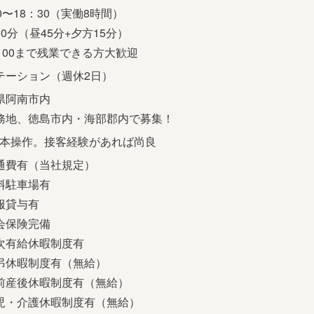
0〜18：30（実働8時間）
0分（昼45分+夕方15分）
9：00まで残業できる方大歓迎
テーション（週休2日）
県阿南市内
務地、徳島市内・海部郡内で募集！
基本操作。接客経験があれば尚良
通費有（当社規定）
料駐車場有
服貸与有
会保険完備
次有給休暇制度有
弔休暇制度有（無給）
前産後休暇制度有（無給）
児・介護休暇制度有（無給）