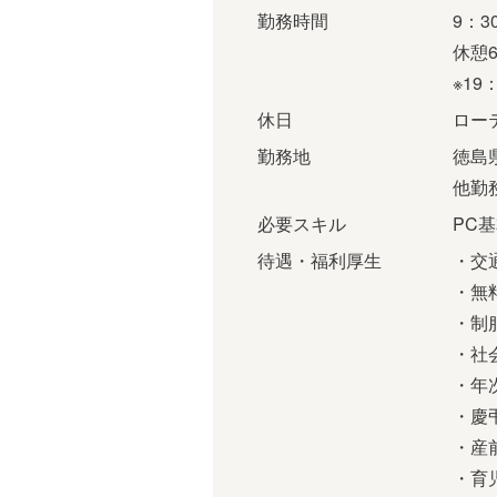
勤務時間
9：3
休憩6
※1
休日
ロー
勤務地
徳島
他勤
必要スキル
PC
待遇・福利厚生
・交
・無
・制
・社
・年
・慶
・産
・育