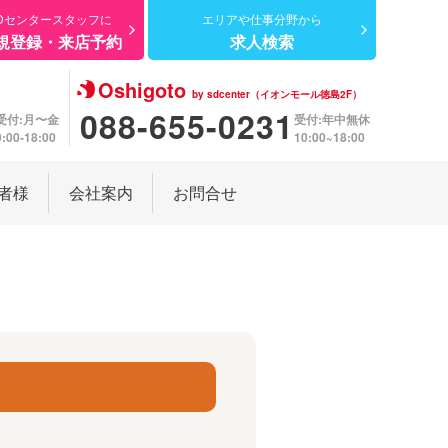
Dセンター
スタッフに
エリアや仕事分野から
規登録・来店予約
求人検索
Oshigoto
by sdcenter（イオンモール徳島2F）
088-655-0231
受付:月〜金
受付:年中無休
9:00-18:00
10:00~18:00
者様
会社案内
お問合せ