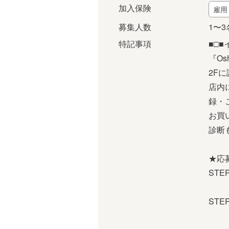
加入保険
雇用
募集人数
1〜3
特記事項
■□■
『Os
2F
店内
録・
お買
診断
★応
ST
※電
ST
※場