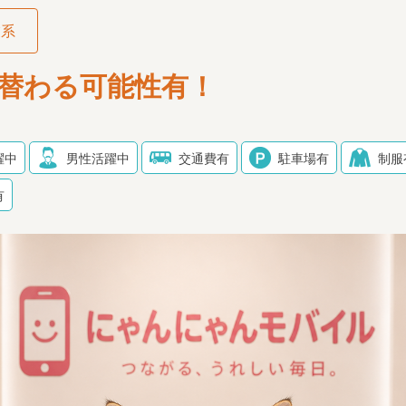
業系
替わる可能性有！
躍中
男性活躍中
交通費有
駐車場有
制服
有