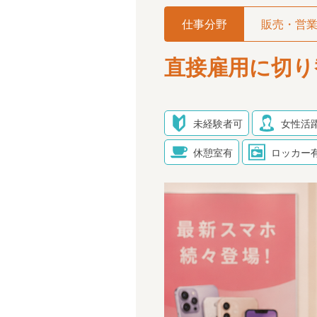
仕事分野
販売・営
直接雇用に切り
未経験者可
女性活
休憩室有
ロッカー