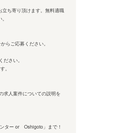
お立ち寄り頂けます。無料適職
い。
ンからご応募ください。
ください。
す。
求人案件についての説明を
or Oshigoto」まで！