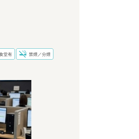
食堂有
禁煙／分煙