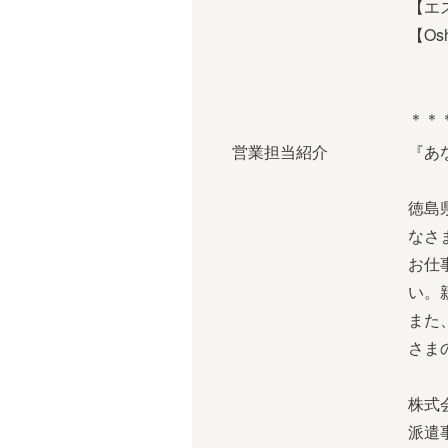
【エス
【Osh
＊＊
営業担当紹介
『あ
徳島
なさ
お仕
い。
また
さま
株式
派遣