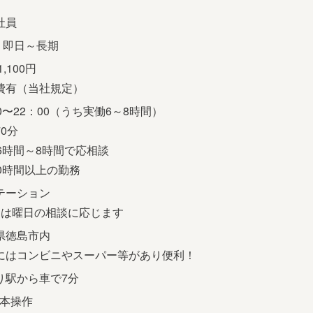
社員
] 即日～長期
1,100円
費有（当社規定）
0〜22：00（うち実働6～8時間）
0分
日6時間～8時間で応相談
30時間以上の勤務
テーション
日は曜日の相談に応じます
県徳島市内
にはコンビニやスーパー等があり便利！
り駅から車で7分
基本操作