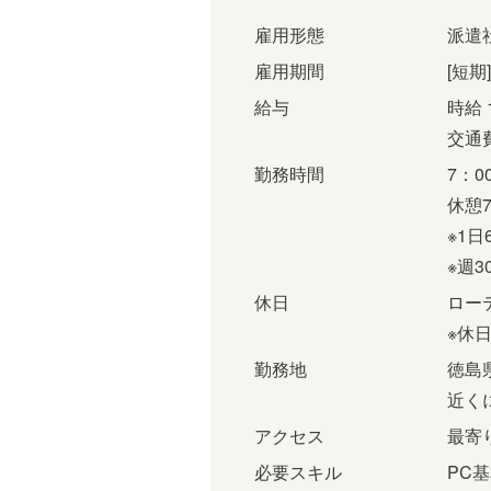
雇用形態
派遣
雇用期間
[短期
給与
時給 
交通
勤務時間
7：0
休憩7
※1
※週
休日
ロー
※休
勤務地
徳島
近く
アクセス
最寄
必要スキル
PC