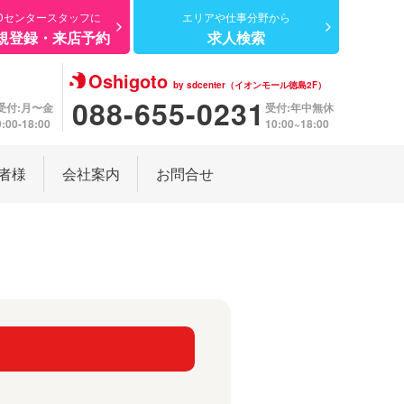
Dセンター
スタッフに
エリアや仕事分野から
規登録・来店予約
求人検索
Oshigoto
by sdcenter（イオンモール徳島2F）
088-655-0231
受付:月〜金
受付:年中無休
9:00-18:00
10:00~18:00
者様
会社案内
お問合せ