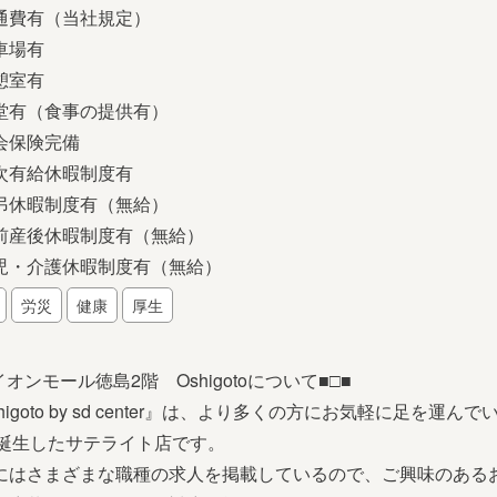
通費有（当社規定）
車場有
憩室有
堂有（食事の提供有）
会保険完備
次有給休暇制度有
弔休暇制度有（無給）
前産後休暇制度有（無給）
児・介護休暇制度有（無給）
労災
健康
厚生
イオンモール徳島2階 Oshigotoについて■□■
higoto by sd center』は、より多くの方にお気軽に足を
に誕生したサテライト店です。
にはさまざまな職種の求人を掲載しているので、ご興味のある