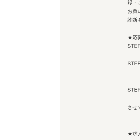
録・
お買
診断
★応
ST
※電
ST
※場
※W
ST
あな
させ
お
★求