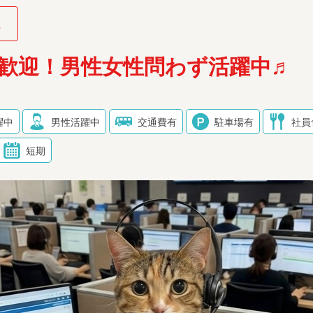
系
歓迎！男性女性問わず活躍中♬
躍中
男性活躍中
交通費有
駐車場有
社員
短期