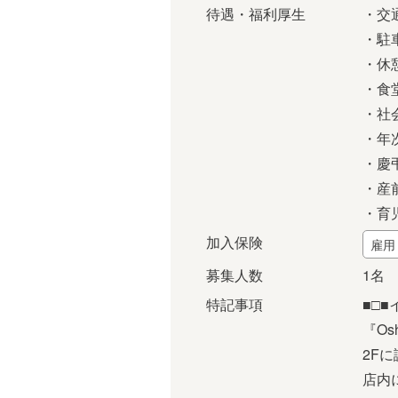
待遇・福利厚生
・交
・駐
・休
・食
・社
・年
・慶
・産
・育
加入保険
雇用
募集人数
1名
特記事項
■□■
『Os
2F
店内