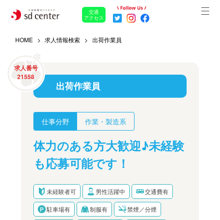
交通
アクセス
HOME
求人情報検索
出荷作業員
求人番号
21558
出荷作業員
仕事分野
作業・製造系
体力のある方大歓迎♪未経験
も応募可能です！
未経験者可
男性活躍中
交通費有
駐車場有
制服有
禁煙／分煙