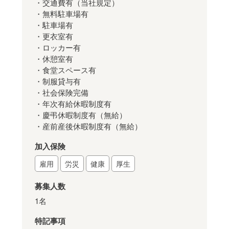
・交通費有（当社規定）
・無料駐車場有
・駐車場有
・更衣室有
・ロッカー有
・休憩室有
・食堂スペース有
・制服貸与有
・社会保険完備
・年次有給休暇制度有
・慶弔休暇制度有（無給）
・産前産後休暇制度有（無給）
加入保険
雇用
労災
健康
厚生
募集人数
1名
特記事項