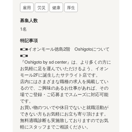
雇用
労災
健康
厚生
募集人数
1名
特記事項
■□■イオンモール徳島2階 Oshigotoについて
■□■
『Oshigoto by sd center』は、より多くの方に
お気軽に足を運んでいただけるよう、イオン
モール2Fに誕生したサテライト店です。
店内にはさまざまな職種の求人を掲載してい
るので、ご興味のあるお仕事があれば、その
場でご登録・ご応募までスムーズに対応可能
です。
お買い物のついでや休日でないと就職活動が
できない方もお気軽にお立ち寄り頂けます。
無料適職診断も実施致しておりますのでお気
軽にスタッフまでご相談ください。