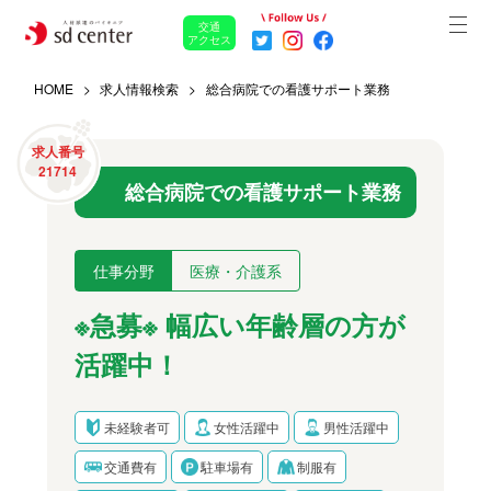
交通
アクセス
HOME
求人情報検索
総合病院での看護サポート業務
求人番号
21714
総合病院での看護サポート業務
仕事分野
医療・介護系
※急募※ 幅広い年齢層の方が
活躍中！
未経験者可
女性活躍中
男性活躍中
交通費有
駐車場有
制服有