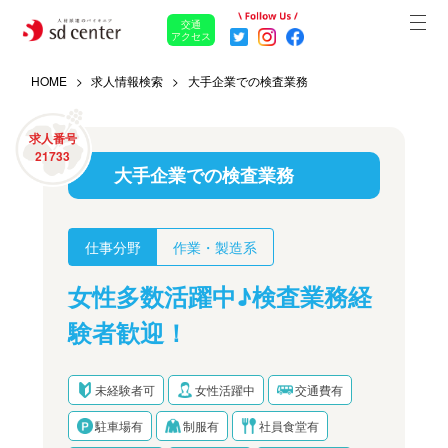
交通
アクセス
HOME
求人情報検索
大手企業での検査業務
求人番号
21733
大手企業での検査業務
仕事分野
作業・製造系
女性多数活躍中♪検査業務経
験者歓迎！
未経験者可
女性活躍中
交通費有
駐車場有
制服有
社員食堂有