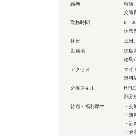
給与
時給 
交通
勤務時間
8：0
休憩6
休日
土日
勤務地
徳島
徳島
アクセス
マイ
無料
必要スキル
HP
熱分
待遇・福利厚生
・交
・無
・駐
・更