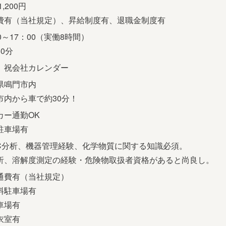
1,200円
費有（当社規定）、昇給制度有、退職金制度有
0～17：00（実働8時間）
0分
、祝会社カレンダー
県鳴門市内
市内から車で約30分！
カー通勤OK
駐車場有
LC分析、機器管理経験、化学物質に関する知識必須。
析、溶解度測定の経験・危険物取扱者資格があると尚良し。
通費有（当社規定）
料駐車場有
車場有
衣室有