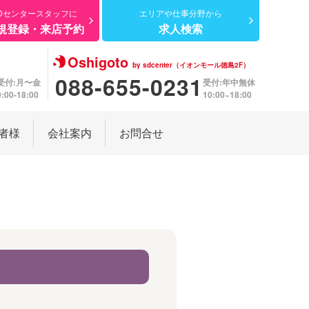
Dセンター
スタッフに
エリアや仕事分野から
規登録・来店予約
求人検索
Oshigoto
by sdcenter（イオンモール徳島2F）
088-655-0231
受付:月〜金
受付:年中無休
9:00-18:00
10:00~18:00
者様
会社案内
お問合せ