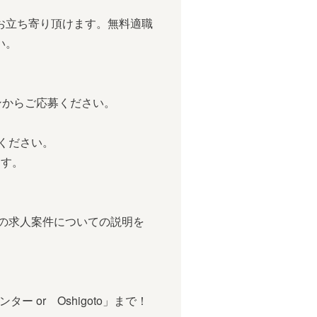
お立ち寄り頂けます。無料適職
い。
ンからご応募ください。
ください。
す。
求人案件についての説明を
or Oshigoto」まで！