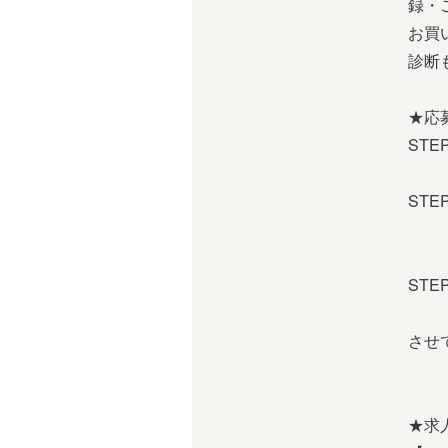
録・
お買
診断
★応
ST
※電
ST
※場
※W
ST
あな
させ
お
★求