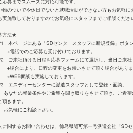
ご応募までスムーズに対応可能です。
い物のついでや休日でないと就職活動ができない方もお気軽に
も実施致しておりますのでお気軽にスタッフまでご相談くださ
募方法★
EP1．本ページにある「SDセンタースタッフに新規登録」ボタ
話でのご応募も受け付けております。
EP2．ご来社頂ける日程を応募フォームにて選択し、当日ご来社
合により、日程の変更をお願いさせて頂く場合がありま
EB面談も実施しております。
EP3．エスディーセンターに派遣スタッフとして登録・面談。
たの就業条件やご希望を聞き取りをさせて頂き、ご希望の
て頂きます。
気軽にご相談下さい。
人に関するお問い合わせは、徳島県認可第一号派遣会社「SDセンター 