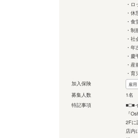
・ロ
・休
・食
・制
・社
・年
・慶
・産
・育
加入保険
雇用
募集人数
1名
特記事項
■□■
『Os
2F
店内