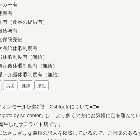
ッカー有
憩室有
堂有（食事の提供有）
服貸与有
会保険完備
次有給休暇制度有
弔休暇制度有（無給）
前産後休暇制度有（無給）
児・介護休暇制度有（無給）
労災
健康
厚生
イオンモール徳島2階 Oshigotoについて■□■
higoto by sd center』は、より多くの方にお気軽に足を
に誕生したサテライト店です。
にはさまざまな職種の求人を掲載しているので、ご興味のある