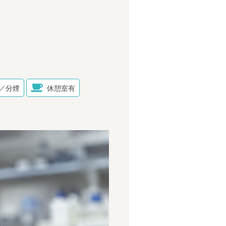
／分煙
休憩室有