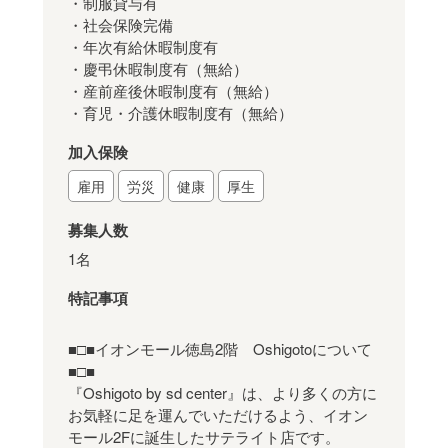
・制服貸与有
・社会保険完備
・年次有給休暇制度有
・慶弔休暇制度有（無給）
・産前産後休暇制度有（無給）
・育児・介護休暇制度有（無給）
加入保険
雇用
労災
健康
厚生
募集人数
1名
特記事項
■□■イオンモール徳島2階 Oshigotoについて
■□■
『Oshigoto by sd center』は、より多くの方に
お気軽に足を運んでいただけるよう、イオン
モール2Fに誕生したサテライト店です。