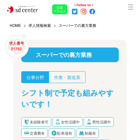
交通
アクセス
HOME
求人情報検索
スーパーでの裏方業務
求人番号
21752
スーパーでの裏方業務
仕事分野
作業・製造系
シフト制で予定も組みやす
いです！
未経験者可
女性活躍中
男性活躍中
交通費有
駐車場有
制服有