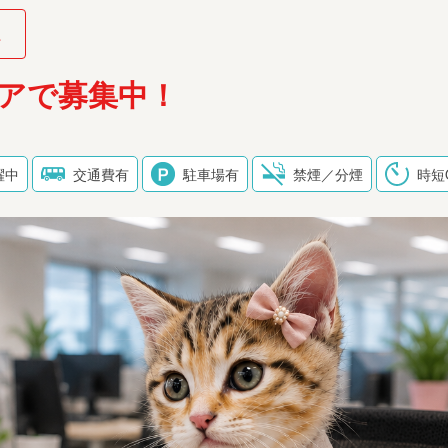
系
アで募集中！
躍中
交通費有
駐車場有
禁煙／分煙
時短