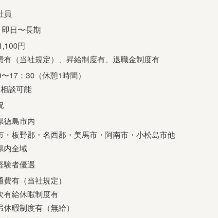
社員
] 即日〜長期
1,100円
費有（当社規定）、昇給制度有、退職金制度有
0〜17：30（休憩1時間）
短相談可能
祝
県徳島市内
市・板野郡・名西郡・美馬市・阿南市・小松島市他
県内全域
経験者優遇
通費有（当社規定）
次有給休暇制度有
弔休暇制度有（無給）