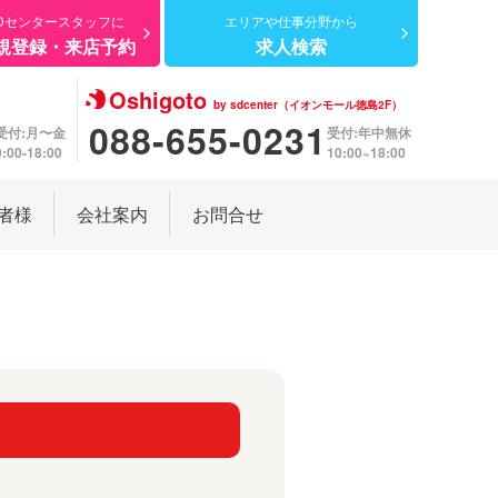
Dセンター
スタッフに
エリアや仕事分野から
規登録・来店予約
求人検索
Oshigoto
by sdcenter（イオンモール徳島2F）
088-655-0231
受付:月〜金
受付:年中無休
9:00-18:00
10:00~18:00
者様
会社案内
お問合せ