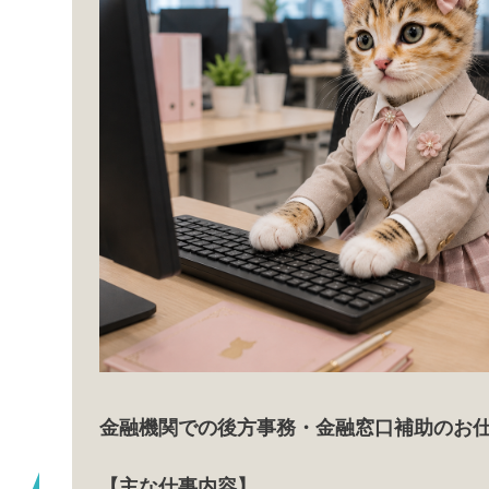
5 ]
金融機関での後方事務・金融窓口補助のお
【主な仕事内容】