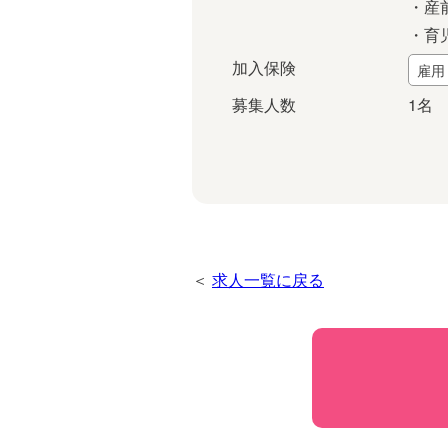
・産
・育
加入保険
雇用
募集人数
1名
求人一覧に戻る