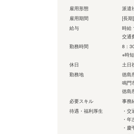
雇用形態
派遣
雇用期間
[長期
給与
時給 
交通
勤務時間
8：3
※時
休日
土日
勤務地
徳島
鳴門
徳島
必要スキル
事務
待遇・福利厚生
・交
・年
・慶