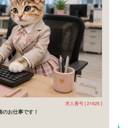
求人番号 [ 21625 ]
務のお仕事です！
ソ