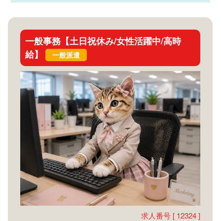
一般事務【土日祝休み/女性活躍中/高時
給】
一般派遣
求人番号 [ 12324 ]