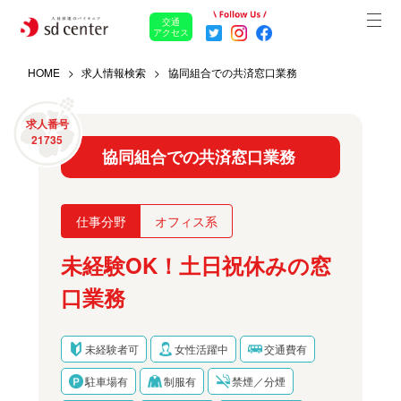
交通
アクセス
HOME
求人情報検索
協同組合での共済窓口業務
求人番号
21735
協同組合での共済窓口業務
仕事分野
オフィス系
未経験OK！土日祝休みの窓
口業務
未経験者可
女性活躍中
交通費有
駐車場有
制服有
禁煙／分煙